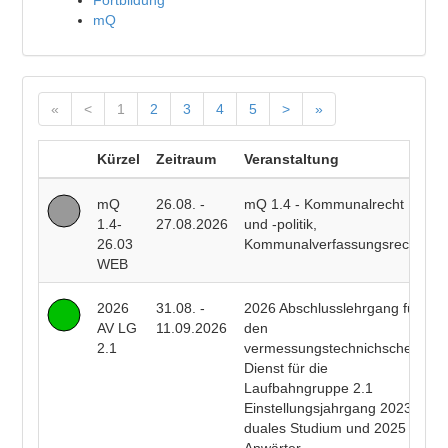
Fortbildung
mQ
«
<
1
2
3
4
5
>
»
Kürzel
Zeitraum
Veranstaltung
D
mQ
26.08. -
mQ 1.4 - Kommunalrecht
P
1.4-
27.08.2026
und -politik,
F
26.03
Kommunalverfassungsrecht
WEB
2026
31.08. -
2026 Abschlusslehrgang für
R
AV LG
11.09.2026
den
E
2.1
vermessungstechnichschen
T
Dienst für die
R
Laufbahngruppe 2.1
B
Einstellungsjahrgang 2023
duales Studium und 2025