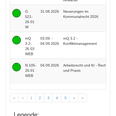
Anwärter
G
31.08.2026
Neuerungen im
P
521-
Kommunalrecht 2026
F
26.01
W
mQ
03.09. -
mQ 3.2 -
R
3.2-
04.09.2026
Konfliktmanagement
B
26.03
WEB
N 105-
04.09.2026
Arbeitsrecht und KI - Recht
R
26.01
und Praxis
J
WEB
J
«
<
1
2
3
4
5
>
»
Legende: