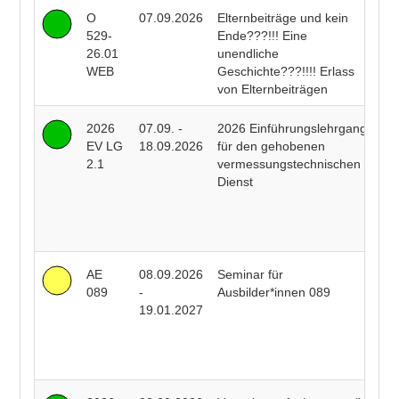
O
07.09.2026
Elternbeiträge und kein
Ka
529-
Ende???!!! Eine
Pe
26.01
unendliche
WEB
Geschichte???!!!! Erlass
von Elternbeiträgen
2026
07.09. -
2026 Einführungslehrgang
Ch
EV LG
18.09.2026
für den gehobenen
Me
2.1
vermessungstechnischen
S
Dienst
Tr
T
Ri
Be
AE
08.09.2026
Seminar für
J
089
-
Ausbilder*innen 089
Bu
19.01.2027
Ca
He
T
Ri