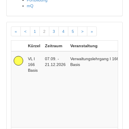
Fortbildung
mQ
«
<
1
2
3
4
5
>
»
Kürzel
Zeitraum
Veranstaltung
Do
VL I
07.09. -
Verwaltungslehrgang I 166
Ad
166
21.12.2026
Basis
Ch
Basis
Ca
He
T
Ri
F
Sc
He
Be
Y
Ac