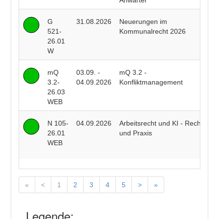
Anwärter
G
31.08.2026
Neuerungen im
P
521-
Kommunalrecht 2026
F
26.01
W
mQ
03.09. -
mQ 3.2 -
R
3.2-
04.09.2026
Konfliktmanagement
B
26.03
WEB
N 105-
04.09.2026
Arbeitsrecht und KI - Recht
R
26.01
und Praxis
J
WEB
J
«
<
1
2
3
4
5
>
»
Legende: