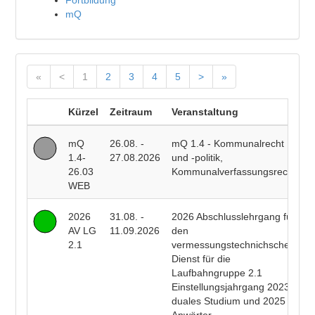
Fortbildung
mQ
«
<
1
2
3
4
5
>
»
Kürzel
Zeitraum
Veranstaltung
D
mQ
26.08. -
mQ 1.4 - Kommunalrecht
P
1.4-
27.08.2026
und -politik,
F
26.03
Kommunalverfassungsrecht
WEB
2026
31.08. -
2026 Abschlusslehrgang für
R
AV LG
11.09.2026
den
E
2.1
vermessungstechnichschen
T
Dienst für die
R
Laufbahngruppe 2.1
B
Einstellungsjahrgang 2023
duales Studium und 2025