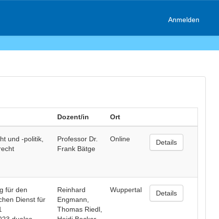
Anmelden
Dozent/in
Ort
 und -politik,
Professor Dr.
Online
Details
echt
Frank Bätge
g für den
Reinhard
Wuppertal
Details
hen Dienst für
Engmann,
1
Thomas Riedl,