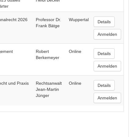
023 duales
Heidi Becker
rter
nalrecht 2026
Professor Dr.
Wuppertal
Details
Frank Bätge
Anmelden
gement
Robert
Online
Details
Berkemeyer
Anmelden
echt und Praxis
Rechtsanwalt
Online
Details
Jean-Martin
Jünger
Anmelden