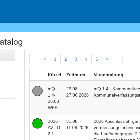
atalog
«
<
1
2
3
4
5
>
»
Kürzel
Zeitraum
Veranstaltung
mQ
26.08. -
mQ 1.4 - Kommunalrecht
1.4-
27.08.2026
Kommunalverfassungsr
26.03
WEB
2026
31.08. -
2026 Abschlusslehrgan
AV LG
11.09.2026
vermessungstechnichsc
2.1
die Laufbahngruppe 2.