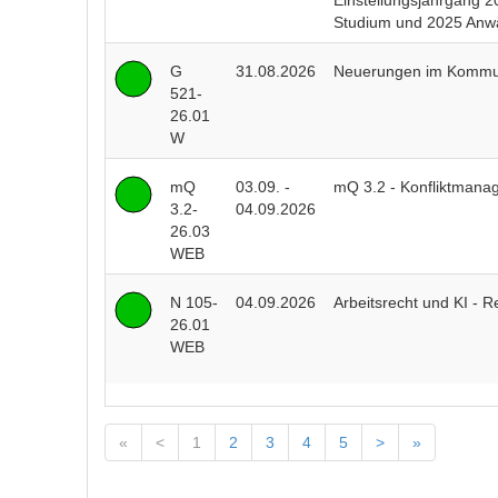
Einstellungsjahrgang 2
Studium und 2025 Anwä
G
31.08.2026
Neuerungen im Kommu
521-
26.01
W
mQ
03.09. -
mQ 3.2 - Konfliktmana
3.2-
04.09.2026
26.03
WEB
N 105-
04.09.2026
Arbeitsrecht und KI - R
26.01
WEB
«
<
1
2
3
4
5
>
»