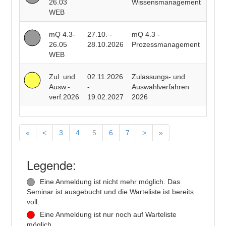
26.03
Wissensmanagement
Vollm
WEB
mQ 4.3-
27.10. -
mQ 4.3 -
Mari
26.05
28.10.2026
Prozessmanagement
Kristi
WEB
Klinc
Zul. und
02.11.2026
Zulassungs- und
Ausw.-
-
Auswahlverfahren
verf.2026
19.02.2027
2026
«
<
3
4
5
6
7
>
»
Legende:
Eine Anmeldung ist nicht mehr möglich. Das
Seminar ist ausgebucht und die Warteliste ist bereits
voll.
Eine Anmeldung ist nur noch auf Warteliste
möglich.