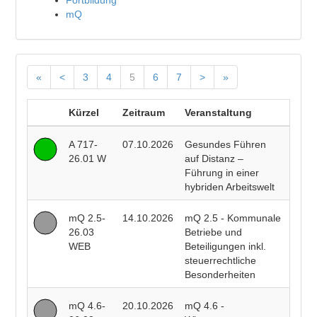
Fortbildung
mQ
«
<
3
4
5
6
7
>
»
Kürzel
Zeitraum
Veranstaltung
Doze
A 717-
07.10.2026
Gesundes Führen
Heidi
26.01 W
auf Distanz –
Beck
Führung in einer
hybriden Arbeitswelt
mQ 2.5-
14.10.2026
mQ 2.5 - Kommunale
Jens
26.03
Betriebe und
Bosb
WEB
Beteiligungen inkl.
steuerrechtliche
Besonderheiten
mQ 4.6-
20.10.2026
mQ 4.6 -
Gabri