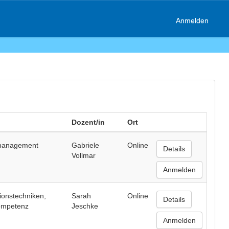
Anmelden
Dozent/in
Ort
management
Gabriele
Online
Details
Vollmar
Anmelden
ionstechniken,
Sarah
Online
Details
ompetenz
Jeschke
Anmelden