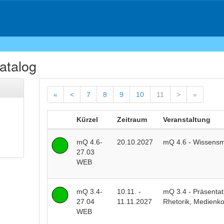
atalog
«
<
7
8
9
10
11
>
»
Kürzel
Zeitraum
Veranstaltung
mQ 4.6-
20.10.2027
mQ 4.6 - Wissens
27.03
WEB
mQ 3.4-
10.11. -
mQ 3.4 - Präsentat
27.04
11.11.2027
Rhetorik, Medienk
WEB