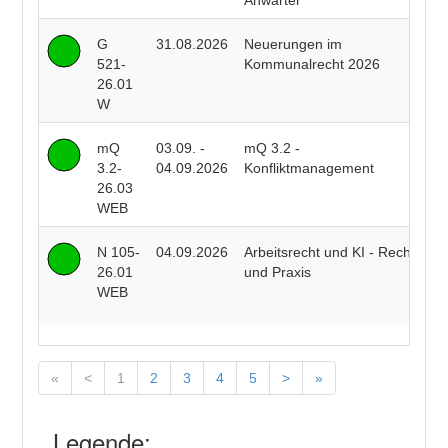
Anwärter
G
31.08.2026
Neuerungen im
P
521-
Kommunalrecht 2026
F
26.01
W
mQ
03.09. -
mQ 3.2 -
R
3.2-
04.09.2026
Konfliktmanagement
B
26.03
WEB
N 105-
04.09.2026
Arbeitsrecht und KI - Recht
R
26.01
und Praxis
J
WEB
J
«
<
1
2
3
4
5
>
»
Legende: