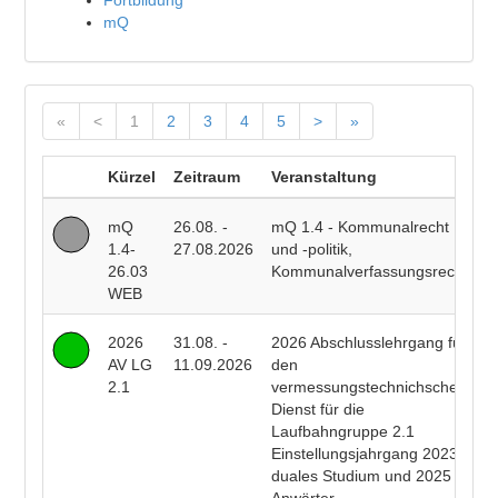
Fortbildung
mQ
«
<
1
2
3
4
5
>
»
Kürzel
Zeitraum
Veranstaltung
D
mQ
26.08. -
mQ 1.4 - Kommunalrecht
P
1.4-
27.08.2026
und -politik,
F
26.03
Kommunalverfassungsrecht
WEB
2026
31.08. -
2026 Abschlusslehrgang für
R
AV LG
11.09.2026
den
E
2.1
vermessungstechnichschen
T
Dienst für die
R
Laufbahngruppe 2.1
B
Einstellungsjahrgang 2023
duales Studium und 2025