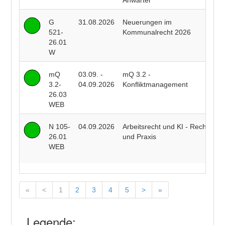
Anwärter
G
31.08.2026
Neuerungen im
P
521-
Kommunalrecht 2026
F
26.01
W
mQ
03.09. -
mQ 3.2 -
R
3.2-
04.09.2026
Konfliktmanagement
B
26.03
WEB
N 105-
04.09.2026
Arbeitsrecht und KI - Recht
R
26.01
und Praxis
J
WEB
J
«
<
1
2
3
4
5
>
»
Legende: