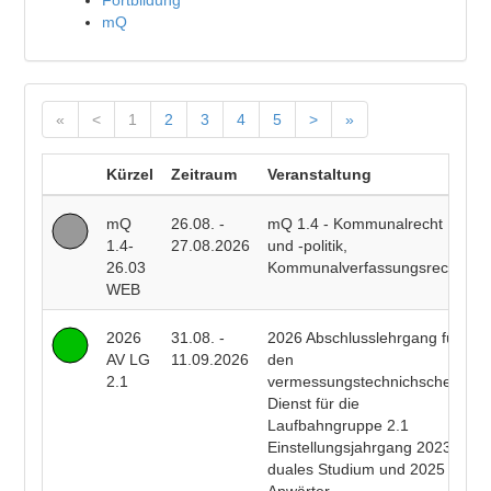
Fortbildung
mQ
«
<
1
2
3
4
5
>
»
Kürzel
Zeitraum
Veranstaltung
D
mQ
26.08. -
mQ 1.4 - Kommunalrecht
P
1.4-
27.08.2026
und -politik,
F
26.03
Kommunalverfassungsrecht
WEB
2026
31.08. -
2026 Abschlusslehrgang für
R
AV LG
11.09.2026
den
E
2.1
vermessungstechnichschen
T
Dienst für die
R
Laufbahngruppe 2.1
B
Einstellungsjahrgang 2023
duales Studium und 2025