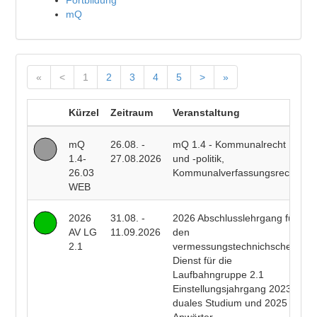
Fortbildung
mQ
«
<
1
2
3
4
5
>
»
Kürzel
Zeitraum
Veranstaltung
D
mQ
26.08. -
mQ 1.4 - Kommunalrecht
P
1.4-
27.08.2026
und -politik,
F
26.03
Kommunalverfassungsrecht
WEB
2026
31.08. -
2026 Abschlusslehrgang für
R
AV LG
11.09.2026
den
E
2.1
vermessungstechnichschen
T
Dienst für die
R
Laufbahngruppe 2.1
B
Einstellungsjahrgang 2023
duales Studium und 2025