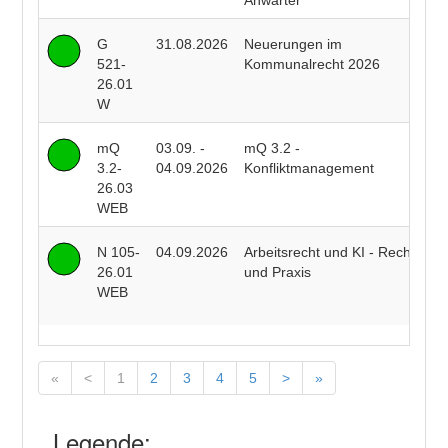
Anwärter
G
31.08.2026
Neuerungen im
P
521-
Kommunalrecht 2026
F
26.01
W
mQ
03.09. -
mQ 3.2 -
R
3.2-
04.09.2026
Konfliktmanagement
B
26.03
WEB
N 105-
04.09.2026
Arbeitsrecht und KI - Recht
R
26.01
und Praxis
J
WEB
J
«
<
1
2
3
4
5
>
»
Legende: