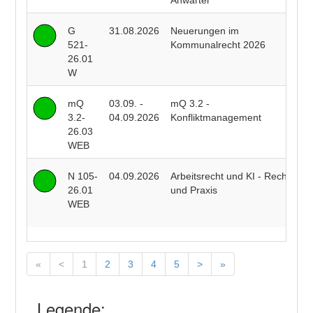
Anwärter
G
31.08.2026
Neuerungen im
P
521-
Kommunalrecht 2026
F
26.01
W
mQ
03.09. -
mQ 3.2 -
R
3.2-
04.09.2026
Konfliktmanagement
B
26.03
WEB
N 105-
04.09.2026
Arbeitsrecht und KI - Recht
R
26.01
und Praxis
J
WEB
J
«
<
1
2
3
4
5
>
»
Legende: