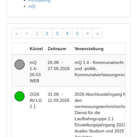
Fortbildung
mQ
«
<
1
2
3
4
5
>
»
Kürzel
Zeitraum
Veranstaltung
D
mQ
26.08. -
mQ 1.4 - Kommunalrecht
P
1.4-
27.08.2026
und -politik,
F
26.03
Kommunalverfassungsrecht
WEB
2026
31.08. -
2026 Abschlusslehrgang für
R
AV LG
11.09.2026
den
E
2.1
vermessungstechnichschen
T
Dienst für die
R
Laufbahngruppe 2.1
B
Einstellungsjahrgang 2023
duales Studium und 2025