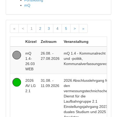
Fortbildung
mQ
«
<
1
2
3
4
5
>
»
Kürzel
Zeitraum
Veranstaltung
D
mQ
26.08. -
mQ 1.4 - Kommunalrecht
P
1.4-
27.08.2026
und -politik,
F
26.03
Kommunalverfassungsrecht
WEB
2026
31.08. -
2026 Abschlusslehrgang für
R
AV LG
11.09.2026
den
E
2.1
vermessungstechnichschen
T
Dienst für die
R
Laufbahngruppe 2.1
B
Einstellungsjahrgang 2023
duales Studium und 2025