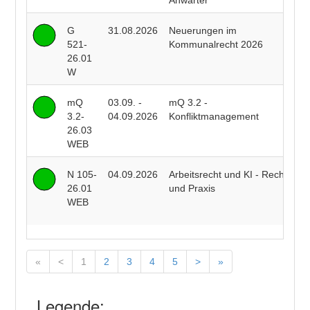
Anwärter
G
31.08.2026
Neuerungen im
P
521-
Kommunalrecht 2026
F
26.01
W
mQ
03.09. -
mQ 3.2 -
R
3.2-
04.09.2026
Konfliktmanagement
B
26.03
WEB
N 105-
04.09.2026
Arbeitsrecht und KI - Recht
R
26.01
und Praxis
J
WEB
J
«
<
1
2
3
4
5
>
»
Legende: