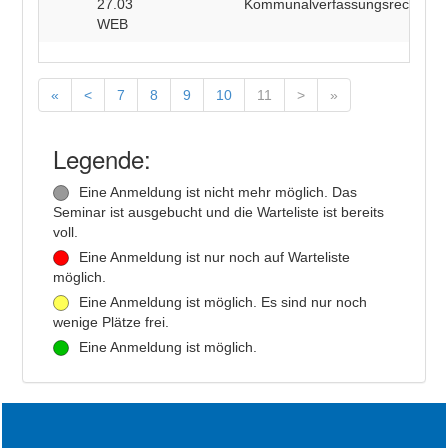
27.03
Kommunalverfassungsrecht
B
WEB
«
<
7
8
9
10
11
>
»
Legende:
Eine Anmeldung ist nicht mehr möglich. Das
Seminar ist ausgebucht und die Warteliste ist bereits
voll.
Eine Anmeldung ist nur noch auf Warteliste
möglich.
Eine Anmeldung ist möglich. Es sind nur noch
wenige Plätze frei.
Eine Anmeldung ist möglich.