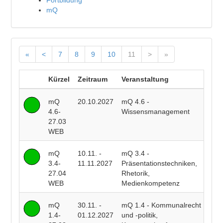
Fortbildung
mQ
«
<
7
8
9
10
11
>
»
Kürzel
Zeitraum
Veranstaltung
D
mQ
20.10.2027
mQ 4.6 -
G
4.6-
Wissensmanagement
V
27.03
WEB
mQ
10.11. -
mQ 3.4 -
S
3.4-
11.11.2027
Präsentationstechniken,
J
27.04
Rhetorik,
WEB
Medienkompetenz
mQ
30.11. -
mQ 1.4 - Kommunalrecht
P
1.4-
01.12.2027
und -politik,
D