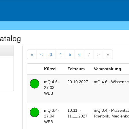
atalog
«
<
3
4
5
6
7
>
»
Kürzel
Zeitraum
Veranstaltung
mQ 4.6-
20.10.2027
mQ 4.6 - Wissens
27.03
WEB
mQ 3.4-
10.11. -
mQ 3.4 - Präsentat
27.04
11.11.2027
Rhetorik, Medienk
WEB