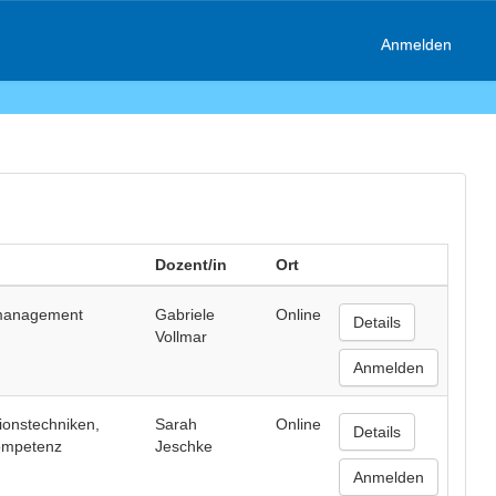
Anmelden
Dozent/in
Ort
management
Gabriele
Online
Details
Vollmar
Anmelden
ionstechniken,
Sarah
Online
Details
ompetenz
Jeschke
Anmelden