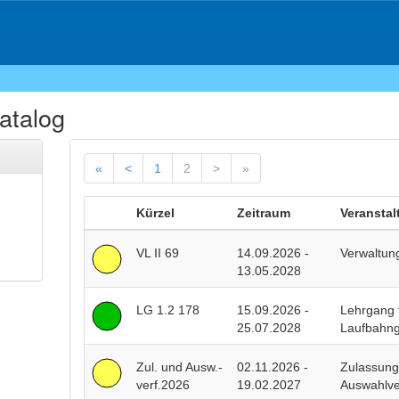
atalog
«
<
1
2
>
»
Kürzel
Zeitraum
Veranstal
VL II 69
14.09.2026 -
Verwaltung
13.05.2028
LG 1.2 178
15.09.2026 -
Lehrgang 
25.07.2028
Laufbahng
Zul. und Ausw.-
02.11.2026 -
Zulassung
verf.2026
19.02.2027
Auswahlve