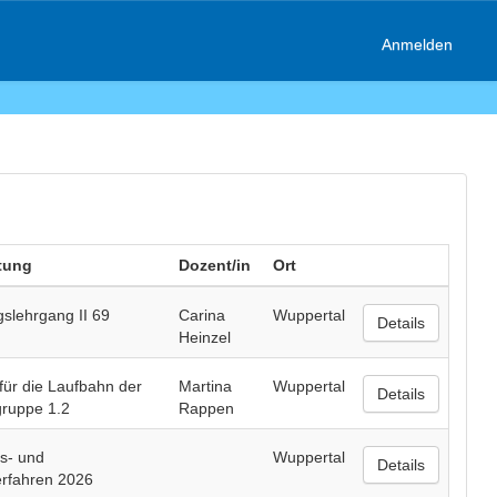
Anmelden
tung
Dozent/in
Ort
slehrgang II 69
Carina
Wuppertal
Details
Heinzel
für die Laufbahn der
Martina
Wuppertal
Details
ruppe 1.2
Rappen
s- und
Wuppertal
Details
rfahren 2026