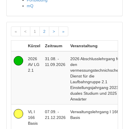
Fortbildung
mQ
«
<
1
2
>
»
Kürzel
Zeitraum
Veranstaltung
D
2026
31.08. -
2026 Abschlusslehrgang für
R
AV LG
11.09.2026
den
E
2.1
vermessungstechnichschen
T
Dienst für die
R
Laufbahngruppe 2.1
B
Einstellungsjahrgang 2023
duales Studium und 2025
Anwärter
VL I
07.09. -
Verwaltungslehrgang I 166
A
166
21.12.2026
Basis
C
Basis
C