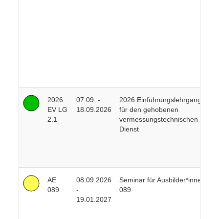
H
T
R
F
S
H
B
Y
A
2026
07.09. -
2026 Einführungslehrgang
C
EV LG
18.09.2026
für den gehobenen
M
2.1
vermessungstechnischen
S
Dienst
T
T
R
B
AE
08.09.2026
Seminar für Ausbilder*innen
J
089
-
089
B
19.01.2027
C
H