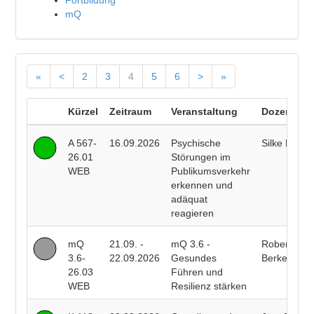
Fortbildung
mQ
«
<
2
3
4
5
6
>
»
Kürzel
Zeitraum
Veranstaltung
Dozent/in
A 567-
16.09.2026
Psychische
Silke Brand
26.01
Störungen im
WEB
Publikumsverkehr
erkennen und
adäquat
reagieren
mQ
21.09. -
mQ 3.6 -
Robert
3.6-
22.09.2026
Gesundes
Berkemeye
26.03
Führen und
WEB
Resilienz stärken