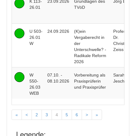
K 113-
23.09.2026
Grundlagen des
Jörg Beier
26.01
TVöD
U 503-
24.09.2026
(K)ein
Professor
26.01
Vergaberecht in
Dr.
W
der
Christopher
Unterschwelle? -
Zeiss
Radikale Reform
2026
W
07.10. -
Vorbereitung als
Sarah
550-
08.10.2026
Praxisprüferin
Jeschke
26.03
und Praxisprüfer
WEB
«
<
2
3
4
5
6
>
»
Legende: