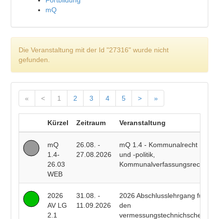
Fortbildung
mQ
Die Veranstaltung mit der Id "27316" wurde nicht
gefunden.
«
<
1
2
3
4
5
>
»
Kürzel
Zeitraum
Veranstaltung
D
mQ
26.08. -
mQ 1.4 - Kommunalrecht
P
1.4-
27.08.2026
und -politik,
F
26.03
Kommunalverfassungsrecht
WEB
2026
31.08. -
2026 Abschlusslehrgang für
R
AV LG
11.09.2026
den
E
2.1
vermessungstechnichschen
T