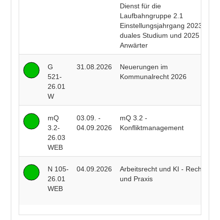
Dienst für die
R
Laufbahngruppe 2.1
B
Einstellungsjahrgang 2023
duales Studium und 2025
Anwärter
G
31.08.2026
Neuerungen im
P
521-
Kommunalrecht 2026
F
26.01
W
mQ
03.09. -
mQ 3.2 -
R
3.2-
04.09.2026
Konfliktmanagement
B
26.03
WEB
N 105-
04.09.2026
Arbeitsrecht und KI - Recht
R
26.01
und Praxis
J
WEB
J